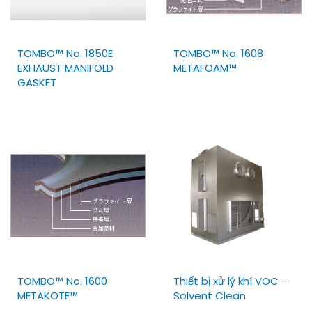
TOMBO™ No. 1850E
TOMBO™ No. 1608
EXHAUST MANIFOLD
METAFOAM™
GASKET
TOMBO™ No. 1600
Thiết bị xử lý khí VOC -
METAKOTE™
Solvent Clean