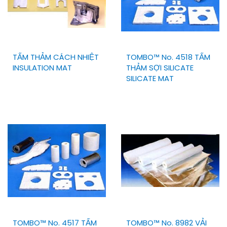
TẤM THẢM CÁCH NHIỆT
TOMBO™ No. 4518 TẤM
INSULATION MAT
THẢM SỢI SILICATE
SILICATE MAT
TOMBO™ No. 4517 TẤM
TOMBO™ No. 8982 VẢI