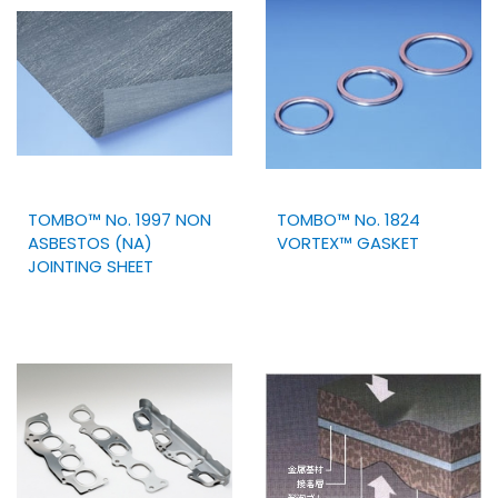
TOMBO™ No. 1997 NON
TOMBO™ No. 1824
ASBESTOS (NA)
VORTEX™ GASKET
JOINTING SHEET