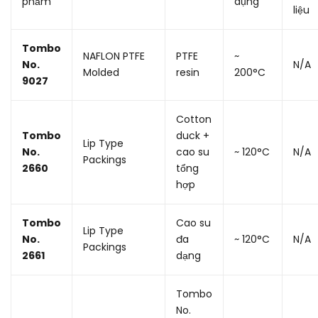
phẩm
dụng
liệu
Tombo
NAFLON PTFE
PTFE
~
No.
N/A
Molded
resin
200°C
9027
Cotton
Tombo
duck +
Lip Type
No.
cao su
~ 120°C
N/A
Packings
2660
tổng
hợp
Tombo
Cao su
Lip Type
No.
đa
~ 120°C
N/A
Packings
2661
dạng
Tombo
No.