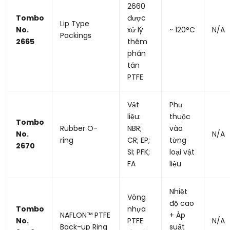
2660
Tombo
được
Lip Type
No.
xử lý
~ 120°C
N/A
Packings
2665
thêm
phân
tán
PTFE
Vật
Phụ
liệu:
thuộc
Tombo
Rubber O-
NBR;
vào
No.
N/A
ring
CR; EP;
từng
2670
SI; PFK;
loại vật
FA
liệu
Nhiệt
Vòng
độ cao
Tombo
nhựa
NAFLON™ PTFE
+ Áp
No.
PTFE
N/A
Back-up Ring
suất