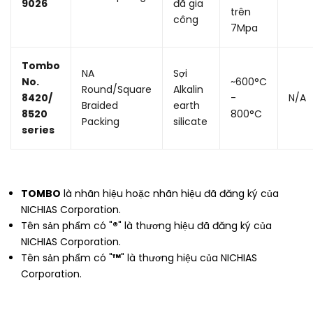
9026
đã gia
trên
công
7Mpa
Tombo
NA
Sợi
No.
~600°C
Round/Square
Alkalin
8420/
-
N/A
Braided
earth
8520
800°C
Packing
silicate
series
TOMBO
là nhãn hiệu hoặc nhãn hiệu đã đăng ký của
NICHIAS Corporation.
Tên sản phẩm có "
®
" là thương hiệu đã đăng ký của
NICHIAS Corporation.
Tên sản phẩm có "
™
" là thương hiệu của NICHIAS
Corporation.