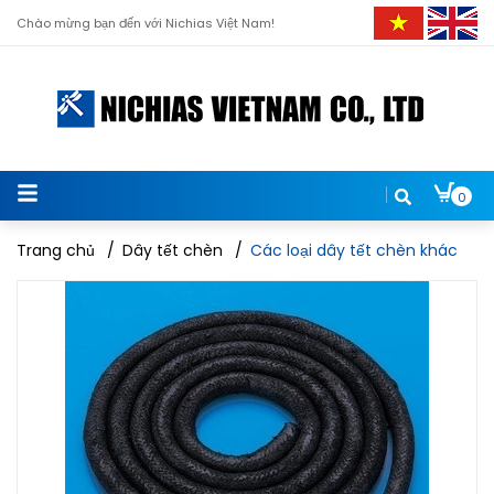
Chào mừng bạn đến với Nichias Việt Nam!
0
Trang chủ
/
Dây tết chèn
/
Các loại dây tết chèn khác